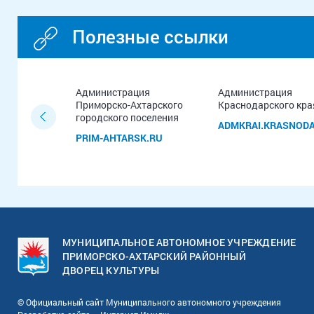
Полезные ссылки
ия
Администрация
Администрация
ого
Приморско-Ахтарского
Краснодарского кра
Приморско-
городского поселения
ADMKRAI.KRASNODA
йон
PRIM-AHTARSK.RU
U
МУНИЦИПАЛЬНОЕ АВТОНОМНОЕ УЧРЕЖДЕНИЕ
ПРИМОРСКО-АХТАРСКИЙ РАЙОННЫЙ
ДВОРЕЦ КУЛЬТУРЫ
© Официальный сайт Муниципального автономного учреждения